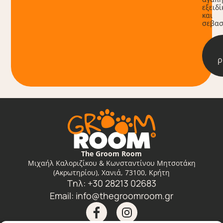
εξειδ
και
σεβασ
ρ
The Groom Room
Μιχαήλ Καλοριζίκου & Κωνσταντίνου Μητσοτάκη
(Ακρωτηρίου), Χανιά, 73100, Κρήτη
Tηλ: +30 28213 02683
Email:
info@thegroomroom.gr