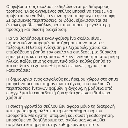
Οι φόβοι στους σκύλους εκδηλώνονται με διάφορους
τρόπους. Ένας αγχωμένος σκύλος μπορεί να τρέμει, να
κρύβεται, να γαβγίζει έντονα ή να αποφεύγει την επαφή.
Σε ορισμένες περιπτώσεις, οι φόβοι εξελίσσονται σε
έντονες φοβίες σκύλων, κάτι που απαιτεί μεγαλύτερη
προσοχή και σωστή διαχείριση.
Για να βοηθήσουμε έναν φοβισμένο σκύλο, είναι
σημαντικό να παραμένουμε ήρεμοι και να μην τον
πιέζουμε. Η θετική ενίσχυση με λιχουδιές, χάδια και
επιβράβευση βοηθά τον σκύλο να συνδέσει μια δύσκολη
εμπειρία με κάτι ευχάριστο. Η κοινωνικοποίηση από μικρή
ηλικία παίζει επίσης σημαντικό ρόλο, καθώς βοηθά το
κατοικίδιο να εξοικειωθεί με νέες εικόνες, ήχους και
καταστάσεις.
Η δημιουργία ενός ασφαλούς και ήρεμου χώρου στο σπίτι
μπορεί να μειώσει σημαντικά το άγχος του σκύλου. Σε
περιπτώσεις έντονων φοβιών ή άγχους, η βοήθεια από
επαγγελματία εκπαιδευτή ή κτηνίατρο είναι ιδιαίτερα
χρήσιμη.
Η σωστή φροντίδα σκύλου δεν αφορά μόνο τη διατροφή
και την άσκηση, αλλά και τη συναισθηματική του
ισορροπία. Με αγάπη, υπομονή και σωστή καθοδήγηση,
μπορούμε να βοηθήσουμε τον σκύλο μας να νιώθει
ασφάλεια και ηρεμία στην καθημερινότητά του.