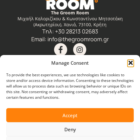
The Groom Room
Μιχαήλ Καλοριζίκου & Κωνσταντίνου Μητσοτάκη
(Ακρωτηρίου), Χανιά, 73100, Κρήτη
Tηλ: +30 28213 02683
Email:
info@thegroomroom.gr
Manage Consent
MENU
INFO​
NEWSLETTE
To provide the best experiences, we use technologies like cookies to
Email
store and/or access device information. Consenting to these technologies
ΑΡΧΙΚΉ
ΕΠΙΚΟΙΝΩΝΊΑ
will allow us to process data such as browsing behavior or unique IDs on
this site. Not consenting or withdrawing consent, may adversely affect
certain features and functions.
ΥΠΗΡΕΣΊΕΣ
ΠΟΛΙΤΙΚΉ
ΑΠΟΡΡΉΤΟΥ
ΣΧΕΤΙΚΆ ΜΕ ΕΜΆΣ
Accept
ΕΓΓΡΑΦΗ
BLOG
Deny